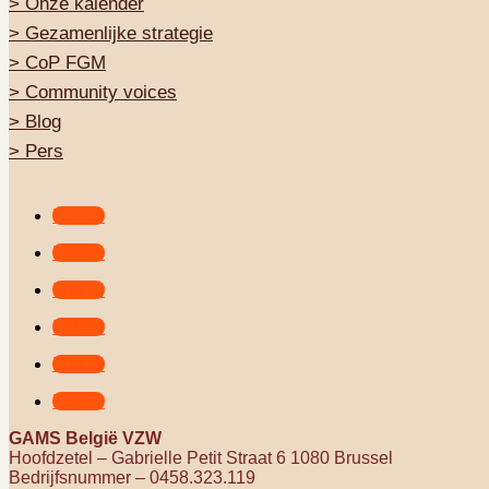
>
Onze kalender
>
Gezamenlijke strategie
>
CoP FGM
>
Community voices
> Blog
>
Pers
Follow
Follow
Follow
Follow
Follow
Follow
GAMS België VZW
Hoofdzetel – Gabrielle Petit Straat 6 1080 Brussel
Bedrijfsnummer – 0458.323.119