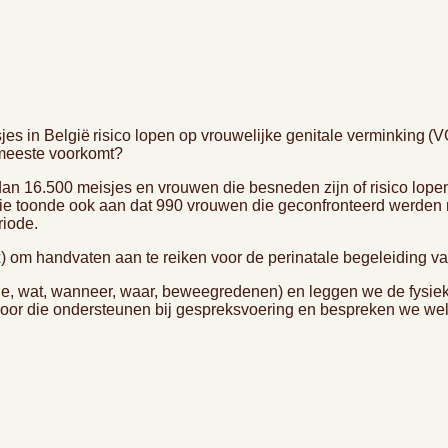
s in België risico lopen op vrouwelijke genitale verminking (V
 meeste voorkomt?
n 16.500 meisjes en vrouwen die besneden zijn of risico lopen
die toonde ook aan dat 990 vrouwen die geconfronteerd werden 
riode.
x) om handvaten aan te reiken voor de perinatale begeleiding
ie, wat, wanneer, waar, beweegredenen) en leggen we de fysiek
voor die ondersteunen bij gespreksvoering en bespreken we we