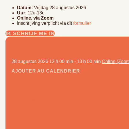
Datum:
Vrijdag 28 augustus 2026
Uur:
12u-13u
Online, via Zoom
Inschrijving verplicht via dit
formulier
IK SCHRIJF ME IN
Webinar voor professionals op de detectometer
28 augustus 2026
12 h 00 min - 13 h 00 min
Online (Zoo
AJOUTER AU CALENDRIER
Google Calendar
Apple Calendar
Export .ics file
Outlook Live
Outlook 360