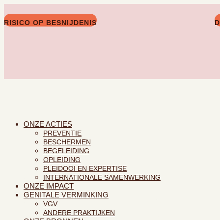
RISICO OP BESNIJDENIS
D
· U bent betrokken
· U bent een professional
· Contact
ONZE ACTIES
PREVENTIE
BESCHERMEN
BEGELEIDING
OPLEIDING
PLEIDOOI EN EXPERTISE
INTERNATIONALE SAMENWERKING
ONZE IMPACT
GENITALE VERMINKING
VGV
ANDERE PRAKTIJKEN