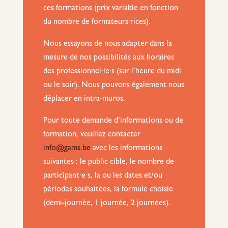
ces formations (prix variable en fonction
du nombre de formateurs·rices).
Nous essayons de nous adapter dans la
mesure de nos possibilités aux horaires
des professionnel·le·s (sur l’heure du midi
ou le soir). Nous pouvons également nous
déplacer en intra-muros.
Pour toute demande d’informations ou de
formation, veuillez contacter
info@gams.be
avec les informations
suivantes : le public cible, le nombre de
participant·e·s, la ou les dates et/ou
périodes souhaitées, la formule choisie
(demi-journée, 1 journée, 2 journées).