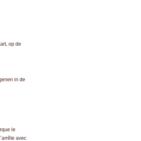
rt, op de
genen in de
rque le
s’arrête avec