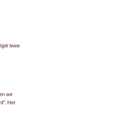
lgië twee
en we
d”. Het