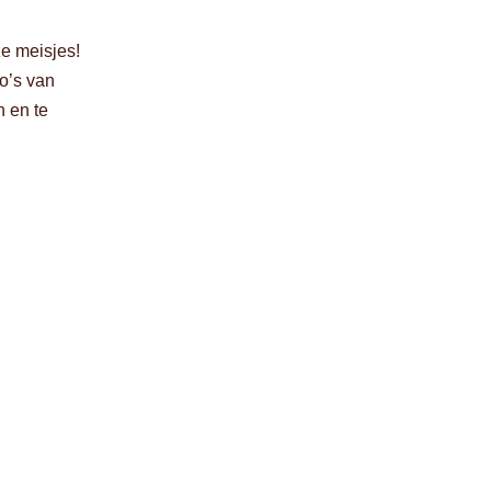
ze meisjes!
o’s van
n en te
n