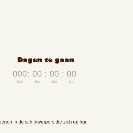
Dagen te gaan
000
:
00
:
00
:
00
Day
Hrs
Min
Sec
genen in de schijnwerpers die zich op hun