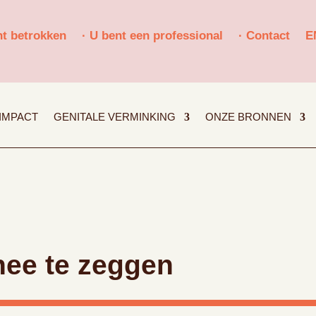
nt betrokken
· U bent een professional
· Contact
E
IMPACT
GENITALE VERMINKING
ONZE BRONNEN
nee te zeggen