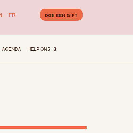
N
FR
DOE EEN GIFT
AGENDA
HELP ONS