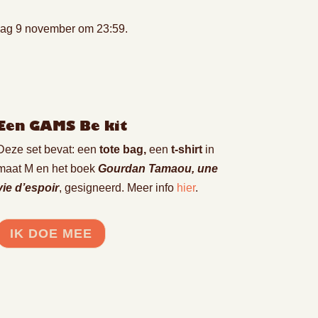
ndag 9 november om 23:59.
Een GAMS Be kit
Deze set bevat: een
tote bag,
een
t-shirt
in
maat M en het boek
Gourdan Tamaou, une
vie d’espoir
, gesigneerd. Meer info
hier
.
IK DOE MEE