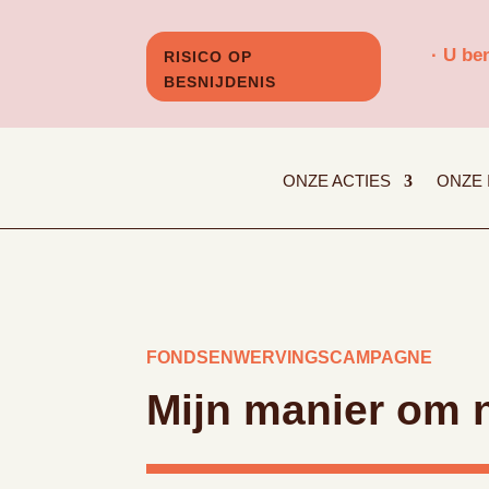
· U be
RISICO OP
BESNIJDENIS
ONZE ACTIES
ONZE 
FONDSENWERVINGSCAMPAGNE
Mijn manier om 