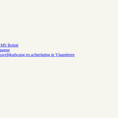
AMS België
mpagne
uwelijksdwang en achterlating in Vlaanderen