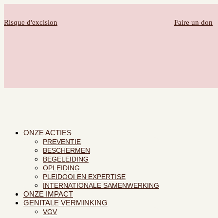
Risque d'excision
Faire un don
· U bent betrokken
· U bent een professional
· Contact
FR
ONZE ACTIES
PREVENTIE
BESCHERMEN
BEGELEIDING
OPLEIDING
PLEIDOOI EN EXPERTISE
INTERNATIONALE SAMENWERKING
ONZE IMPACT
GENITALE VERMINKING
VGV