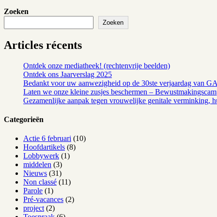
Zoeken
Zoeken
Articles récents
Ontdek onze mediatheek! (rechtenvrije beelden)
Ontdek ons Jaarverslag 2025
Bedankt voor uw aanwezigheid op de 30ste verjaardag van G
Laten we onze kleine zusjes beschermen – Bewustmakingsca
Gezamenlijke aanpak tegen vrouwelijke genitale verminking, h
Categorieën
Actie 6 februari
(10)
Hoofdartikels
(8)
Lobbywerk
(1)
middelen
(3)
Nieuws
(31)
Non classé
(11)
Parole
(1)
Pré-vacances
(2)
project
(2)
Toespraak
(6)