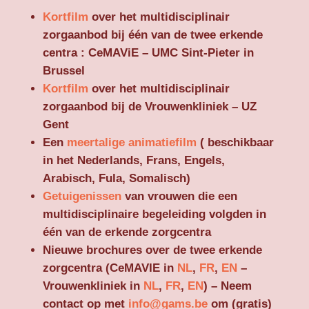
Kortfilm
over het multidisciplinair
zorgaanbod bij één van de twee erkende
centra : CeMAViE – UMC Sint-Pieter in
Brussel
Kortfilm
over het multidisciplinair
zorgaanbod bij de Vrouwenkliniek – UZ
Gent
Een
meertalige animatiefilm
( beschikbaar
in het Nederlands, Frans, Engels,
Arabisch, Fula, Somalisch)
Getuigenissen
van vrouwen die een
multidisciplinaire begeleiding volgden in
één van de erkende zorgcentra
Nieuwe brochures over de twee erkende
zorgcentra (CeMAVIE in
NL
,
FR
,
EN
–
Vrouwenkliniek in
NL
,
FR
,
EN
) – Neem
contact op met
info@gams.be
om (gratis)