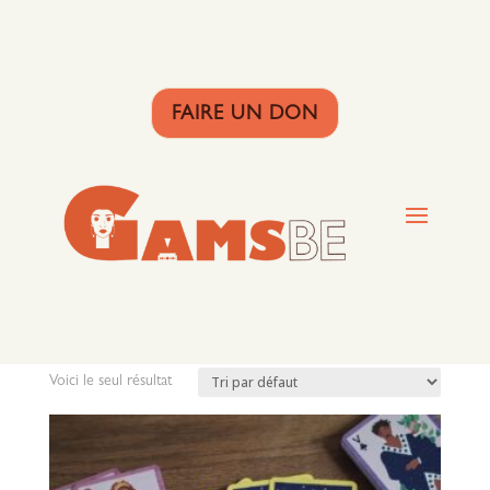
FAIRE UN DON
Accueil
/ jeu
jeu
Voici le seul résultat